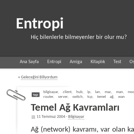
Entropi
Hiç bilenlerle bilmeyenler bir olur mu?
Ana Sayfa
Entropi
Amiga
Kitaplık
Test
Os
«
Geleceğini Biliyordum
bilgisayar
,
client
,
hub
,
ip
,
lan
,
mac
,
man
,
mo
router
,
server
,
switch
,
tcp
,
temel ağ
,
wan
Temel Ağ Kavramları
11 Temmuz 2004 -
Bilgisayar
Ağ (network) kavramı, var olan kay