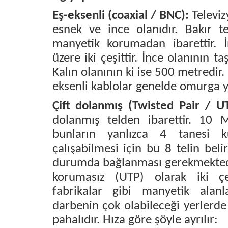
Eş-eksenli (coaxial / BNC):
Televi
esnek ve ince olanıdır. Bakır t
manyetik korumadan ibarettir. 
üzere iki çeşittir. İnce olanının 
Kalın olanının ki ise 500 metredir.
eksenli kablolar genelde omurga ya
Çift dolanmış (Twisted Pair / U
dolanmış telden ibarettir. 10 M
bunların yanlızca 4 tanesi ku
çalışabilmesi için bu 8 telin belir
durumda bağlanması gerekmektedi
korumasız (UTP) olarak iki çe
fabrikalar gibi manyetik alanl
darbenin çok olabileceği yerlerde 
pahalıdır. Hıza göre şöyle ayrılır: