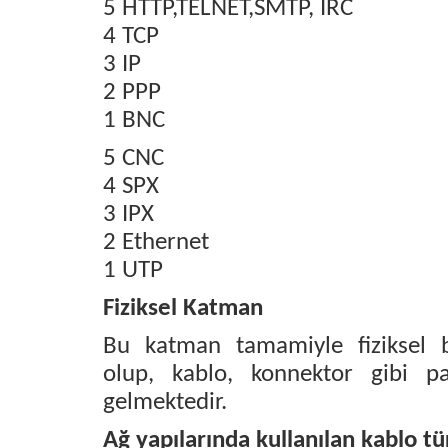
5 HTTP,TELNET,SMTP, IRC
4 TCP
3 IP
2 PPP
1 BNC
5 CNC
4 SPX
3 IPX
2 Ethernet
1 UTP
Fiziksel Katman
Bu katman tamamiyle fiziksel 
olup, kablo, konnektor gibi p
gelmektedir.
Ağ yapılarında kullanılan kablo tür