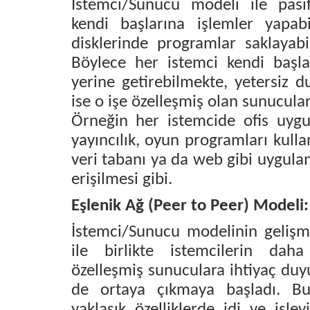
İstemci/Sunucu modeli ile pasif
kendi başlarına işlemler yapab
disklerinde programlar saklayabi
Böylece her istemci kendi başlar
yerine getirebilmekte, yetersiz 
ise o işe özelleşmiş olan sunucula
Örneğin her istemcide ofis uygu
yayıncılık, oyun programları kul
veri tabanı ya da web gibi uygul
erişilmesi gibi.
Eşlenik Ağ (Peer to Peer) Modeli:
İstemci/Sunucu modelinin gelişm
ile birlikte istemcilerin dah
özelleşmiş sunuculara ihtiyaç du
de ortaya çıkmaya başladı. Bu
yaklaşık özelliklerde idi ve işley