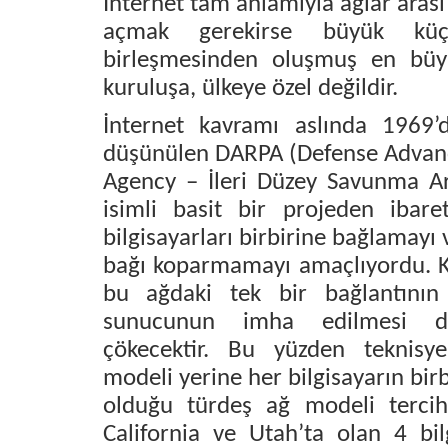
İnternet tam anlamıyla ağlar arası
açmak gerekirse büyük küç
birleşmesinden oluşmuş en büyük
kuruluşa, ülkeye özel değildir.
İnternet kavramı aslında 1969’
düşünülen DARPA (Defense Advanc
Agency – İleri Düzey Savunma Ar
isimli basit bir projeden ibare
bilgisayarları birbirine bağlamayı
bağı koparmamayı amaçlıyordu. Kl
bu ağdaki tek bir bağlantını
sunucunun imha edilmesi 
çökecektir. Bu yüzden teknisye
modeli yerine her bilgisayarın birb
olduğu türdeş ağ modeli tercih e
California ve Utah’ta olan 4 bil