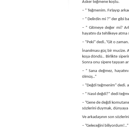
Asker teğmene koştu.
– ” Teğmenim. Fırlayıp arkad
– ” Delirdin mi ?” der gibi b
– ” Gitmeye değer mi? Arka
hayatını da tehlikeye atma s
– ”Peki” dedi..”Git o zaman.
İnanılması güç bir mucize. A
koşa döndü.. Birlikte siperi
Sonra onu sipere taşıyan a
– ” Sana değmez, hayatını
ölmüş..”
– ”Değdi teğmenim” dedi. a
– ” Nasıl değdi?” dedi te
– ”Gene de değdi komutanım
sözlerini duymak, dünyaya b
Ve arkadaşının son sözlerin
– ”Geleceğini biliyordum!..”