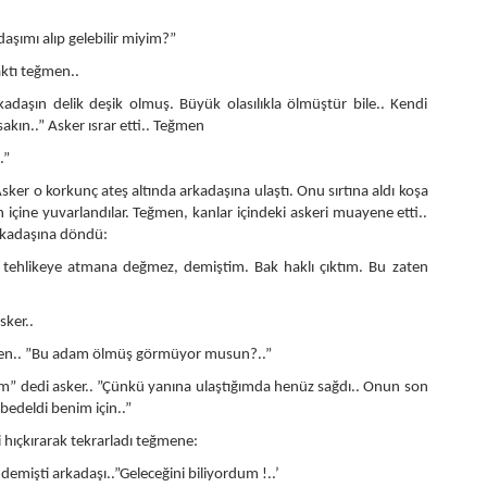
aşımı alıp gelebilir miyim?”
aktı teğmen..
daşın delik deşik olmuş. Büyük olasılıkla ölmüştür bile.. Kendi
akın..” Asker ısrar etti.. Teğmen
.”
sker o korkunç ateş altında arkadaşına ulaştı. Onu sırtına aldı koşa
n içine yuvarlandılar. Teğmen, kanlar içindeki askeri muayene etti..
rkadaşına döndü:
 tehlikeye atmana değmez, demiştim. Bak haklı çıktım. Bu zaten
sker..
ğmen.. ”Bu adam ölmüş görmüyor musun?..”
” dedi asker.. ”Çünkü yanına ulaştığımda henüz sağdı.. Onun son
edeldi benim için..”
i hıçkırarak tekrarladı teğmene:
 demişti arkadaşı..”Geleceğini biliyordum !..’