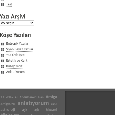
Test
Yazı Arşivi
Yazı
Arşivi
Köşe Yazıları
Entropik Yazılar
Siyah Beyaz Yazılar
Yaa Öyle İşte
Estetik ve Kent
Kuzey Yıldızı
Anlatı-Yorum
Amiga
Abdülhamid Han
2.Abdülhamid
anlatıyorum
AmigaONE
anne
astroloji
aşk
aşk hikayesi