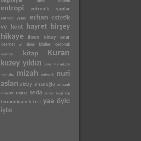
bilgisayar
client
Einstein
entropi
entropik yazılar
erhan
estetik
entropi yasası
hayret birşey
ve kent
hikaye
ihsan oktay anar
internet
islami bilgiler
içedönük
ip
Kuran
kitap
karamsar
kuzey yıldızı
Linux
Melankolik
mizah
nuri
merhaba
network
aslan
oktay sinanoğlu
osmanli
seda
router
PowerPC
server
sevgi
tcp
yaa öyle
termodinamik
test
işte