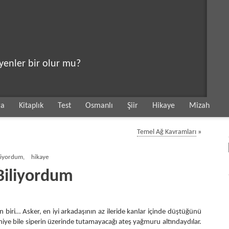
eyenler bir olur mu?
ga
Kitaplık
Test
Osmanlı
Şiir
Hikaye
Mizah
Temel Ağ Kavramları
»
liyordum
,
hikaye
Biliyordum
n biri… Asker, en iyi arkadaşının az ileride kanlar içinde düştüğünü
aniye bile siperin üzerinde tutamayacağı ateş yağmuru altındaydılar.