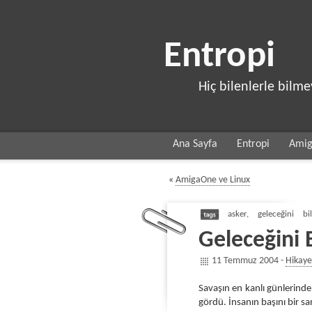
Entropi
Hiç bilenlerle bilm
Ana Sayfa
Entropi
Ami
«
AmigaOne ve Linux
asker
,
geleceğini bi
Geleceğini 
11 Temmuz 2004 -
Hikaye
Savaşın en kanlı günlerinde
gördü. İnsanın başını bir s