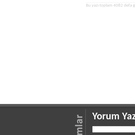
Bu yazı toplam 4082 defa g
Yorum Yaz