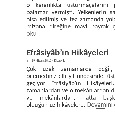
o karanlıkta usturmaçalarını 
palamar vermişti. Yelkenlerin sa
hisa edilmiş ve tez zamanda yola
mizana direğine mavi bayrak ç
oku
Efrâsiyâb’ın Hikâyeleri
19 Nisan 2013 -
Kitaplık
Çok uzak zamanlarda değil,
bilemediniz elli yıl öncesinde, üs
geçiyor Efrâsiyâb’ın Hikâyele
zamanlardan ve o mekânlardan de
ve mekânlardan, hatta başk
olduğumuz hikâyeler…
Devamını 