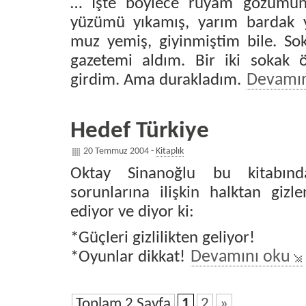
… İşte böylece rüyam gözümü
yüzümü yıkamış, yarım bardak ya
muz yemiş, giyinmiştim bile. So
gazetemi aldım. Bir iki sokak 
girdim. Ama durakladım.
Devamın
Hedef Türkiye
20 Temmuz 2004 -
Kitaplık
Oktay Sinanoğlu bu kitabın
sorunlarına ilişkin halktan gizl
ediyor ve diyor ki:
*Güçleri gizlilikten geliyor!
*Oyunlar dikkat!
Devamını oku
Toplam 2 Sayfa
1
2
»