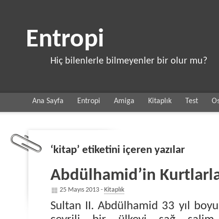
Entropi
Hiç bilenlerle bilmeyenler bir olur mu?
Ana Sayfa
Entropi
Amiga
Kitaplık
Test
Os
‘kitap’ etiketini içeren yazılar
Abdülhamid’in Kurtlarl
25 Mayıs 2013 -
Kitaplık
Sultan II. Abdülhamid 33 yıl boyun