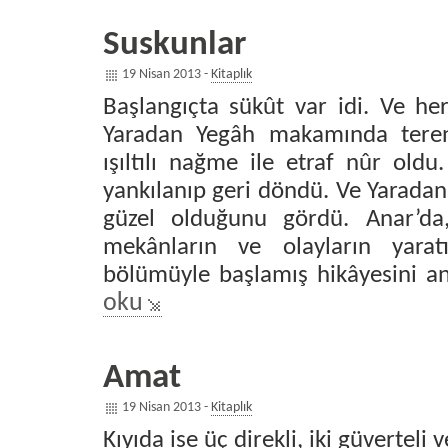
Suskunlar
19 Nisan 2013 -
Kitaplık
Başlangıçta sükût var idi. Ve her
Yaradan Yegâh makamında tere
ışıltılı nağme ile etraf nûr old
yankılanıp geri döndü. Ve Yarada
güzel olduğunu gördü. Anar’da, 
mekânların ve olayların yaratı
bölümüyle başlamış hikâyesini 
oku
Amat
19 Nisan 2013 -
Kitaplık
Kıyıda ise üç direkli, iki güverteli 