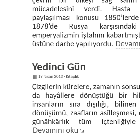
çevrili bir ülkeyi sağ salim
mücadelesini verdi. Hasta 
paylaşılması konusu 1850’lerd
1878’de Rusya karşısındaki
emperyalizmin iştahını kabartmışt
üstüne darbe yapılıyordu.
Devamı
Yedinci Gün
19 Nisan 2013 -
Kitaplık
Çizgilerin kürelere, zamanın sonsu
da hayâllere dönüştüğü bir hi
insanların sıra dışılığı, biline
dönüşümü, zaafların asîlleşmesi,
günâhkârlık tüm içtenliğiyle
Devamını oku