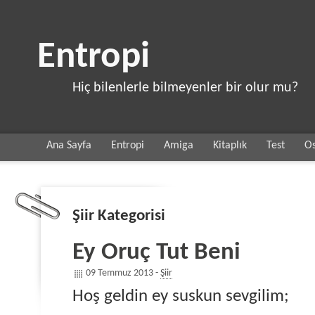
Entropi
Hiç bilenlerle bilmeyenler bir olur mu?
Ana Sayfa
Entropi
Amiga
Kitaplık
Test
Os
Şiir Kategorisi
Ey Oruç Tut Beni
09 Temmuz 2013 -
Şiir
Hoş geldin ey suskun sevgilim;