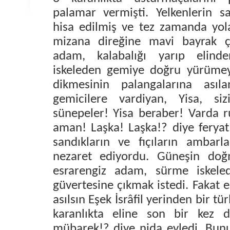
palamar vermişti. Yelkenlerin sa
hisa edilmiş ve tez zamanda yola
mizana direğine mavi bayrak çe
adam, kalabalığı yarıp elinden
iskeleden gemiye doğru yürümey
dikmesinin palangalarına asıl
gemicilere vardiyan, Yisa, si
sünepeler! Yisa beraber! Varda r
aman! Laşka! Laşka!? diye feryat
sandıkların ve fıçıların ambarla
nezaret ediyordu. Güneşin doğ
esrarengiz adam, sürme iskele
güvertesine çıkmak istedi. Fakat e
asılsın Eşek İsrâfil yerinden bir t
karanlıkta eline son bir kez 
mübarek!? diye nida eyledi. Bun