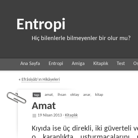
Entropi
Hiç bilenlerle bilmeyenler bir olur mu?
Ana Sayfa
Entropi
Amiga
Kitaplık
Test
Os
«
Efrâsiyâb’ın Hikâyeleri
amat
,
ihsan oktay anar
,
kitap
Amat
19 Nisan 2013 -
Kitaplık
Kıyıda ise üç direkli, iki güverteli 
o karanlıkta usturmaçalarını 