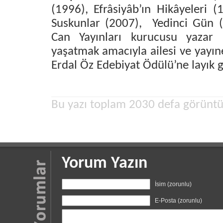
(1996), Efrâsiyâb’ın Hikâyeleri 
Suskunlar (2007), Yedinci Gün (
Can Yayınları kurucusu yazar 
yaşatmak amacıyla ailesi ve yayıne
Erdal Öz Edebiyat Ödülü’ne layık 
Bu yazı toplam 2030 defa görüntü
Yorum Yazın
İsim (zorunlu)
E-Posta (zorunlu)