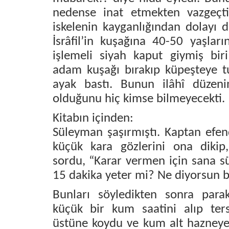
nedense inat etmekten vazgeçt
iskelenin kayganlığından dolayı 
İsrâfil’in kuşağına 40-50 yaşların
işlemeli siyah kaput giymiş biri
adam kuşağı bırakıp küpeşteye t
ayak bastı. Bunun ilâhî düzen
olduğunu hiç kimse bilmeyecekti.
Kitabın içinden:
Süleyman şaşırmıştı. Kaptan efen
küçük kara gözlerini ona dikip
sordu, “Karar vermen için sana s
15 dakika yeter mi? Ne diyorsun b
Bunları söyledikten sonra parake
küçük bir kum saatini alıp ter
üstüne koydu ve kum alt hazneye