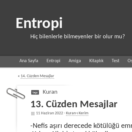
Entropi
Hiç bilenlerle bilmeyenler bir olur mu?
Ana Sayfa
Entropi
Amiga
Kitaplık
Test
Os
«
14. Cüzden Mesajlar
Kuran
13. Cüzden Mesajlar
11 Haziran 2022 -
Kuran-ı Kerim
-Nefis aşırı derecede kötülüğü em