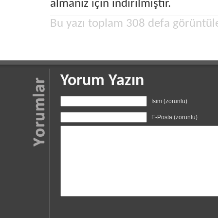
almanız için indirilmiştir.
Bu yazı toplam 308 defa görüntül
Yorum Yazın
İsim (zorunlu)
E-Posta (zorunlu)