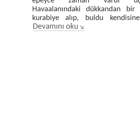
epeyce zaman vardı uça
Havaalanındaki dükkandan bir 
kurabiye alıp, buldu kendisin
Devamını oku