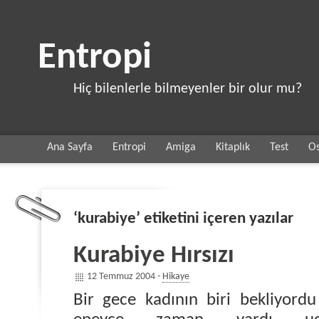
Entropi
Hiç bilenlerle bilmeyenler bir olur mu?
Ana Sayfa
Entropi
Amiga
Kitaplık
Test
Os
‘kurabiye’ etiketini içeren yazılar
Kurabiye Hırsızı
12 Temmuz 2004 -
Hikaye
Bir gece kadının biri bekliyord