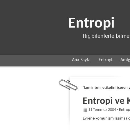
Entropi
Hiç bilenlerle bilm
Ana Sayfa
Entropi
Ami
‘kominizm’ etiketini içeren y
Entropi ve
11 Temmuz 2004 -
Entrop
Evrene komünizm lazımsa on