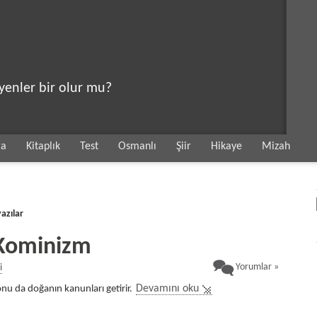
eyenler bir olur mu?
ga
Kitaplık
Test
Osmanlı
Şiir
Hikaye
Mizah
azılar
 Kominizm
Yorumlar »
i
u da doğanın kanunları getirir.
Devamını oku