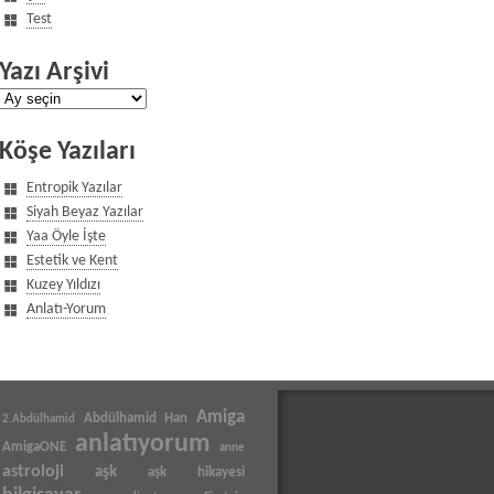
Test
Yazı Arşivi
Yazı
Arşivi
Köşe Yazıları
Entropik Yazılar
Siyah Beyaz Yazılar
Yaa Öyle İşte
Estetik ve Kent
Kuzey Yıldızı
Anlatı-Yorum
Amiga
Abdülhamid Han
2.Abdülhamid
anlatıyorum
AmigaONE
anne
astroloji
aşk
aşk hikayesi