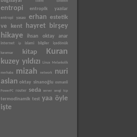
bilgisayar
client
Einstein
entropi
entropik yazılar
erhan
estetik
entropi yasası
hayret birşey
ve kent
hikaye
ihsan oktay anar
internet
islami bilgiler
içedönük
ip
Kuran
kitap
karamsar
kuzey yıldızı
Linux
Melankolik
mizah
nuri
merhaba
network
aslan
oktay sinanoğlu
osmanli
seda
router
PowerPC
server
sevgi
tcp
yaa öyle
termodinamik
test
işte