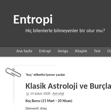
Entropi
Hiç bilenlerle bilmeyenler bir olur mu?
Ana Sayfa
Entropi
Amiga
Kitaplık
Test
Os
‘koç’ etiketini içeren yazılar
Klasik Astroloji ve Burçl
24 Şubat 2008 -
Astroloji
Koç Burcu (21 Mart – 20 Nisan)
Elementi: Ateş