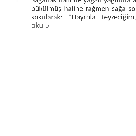
Sağanak halinde yağan yağmura al
bükülmüş haline rağmen sağa sol
sokularak: “Hayrola teyzeciğ
oku