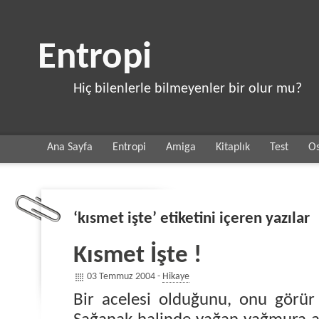
Entropi
Hiç bilenlerle bilmeyenler bir olur mu?
Ana Sayfa
Entropi
Amiga
Kitaplık
Test
Os
‘kısmet işte’ etiketini içeren yazılar
Kısmet İşte !
03 Temmuz 2004 -
Hikaye
Bir acelesi olduğunu, onu görür