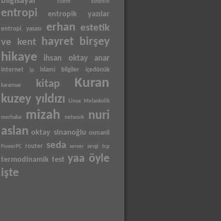
bilgisayar
client
Einstein
entropi
entropik yazılar
erhan
estetik
entropi yasası
hayret birşey
ve kent
hikaye
ihsan oktay anar
internet
islami bilgiler
içedönük
ip
Kuran
kitap
karamsar
kuzey yıldızı
Linux
Melankolik
mizah
nuri
merhaba
network
aslan
oktay sinanoğlu
osmanli
seda
router
PowerPC
server
sevgi
tcp
yaa öyle
termodinamik
test
işte