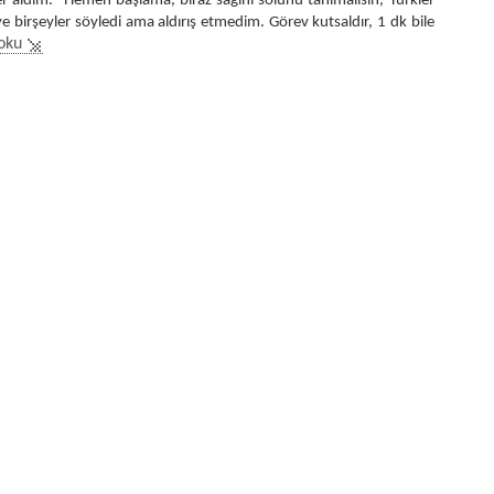
iler aldım. “Hemen başlama, biraz sağını solunu tanımalısın, Türkler
diye birşeyler söyledi ama aldırış etmedim. Görev kutsaldır, 1 dk bile
oku