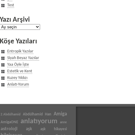
Test
Yazı Arşivi
Yazı
Arşivi
Köşe Yazıları
Entropik Yazılar
Siyah Beyaz Yazılar
Yaa Öyle İşte
Estetik ve Kent
Kuzey Yıldızı
Anlatı-Yorum
Amiga
Abdülhamid Han
2.Abdülhamid
anlatıyorum
AmigaONE
anne
astroloji
aşk
aşk hikayesi