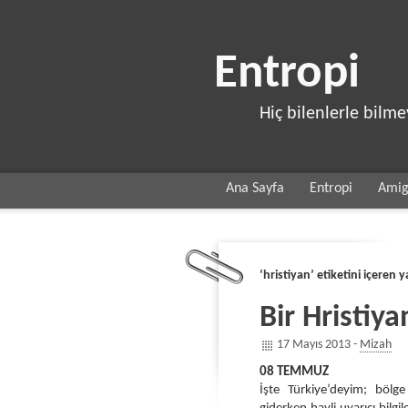
Entropi
Hiç bilenlerle bilm
Ana Sayfa
Entropi
Ami
‘hristiyan’ etiketini içeren y
Bir Hristiy
17 Mayıs 2013 -
Mizah
08 TEMMUZ
İşte Türkiye’deyim; böl