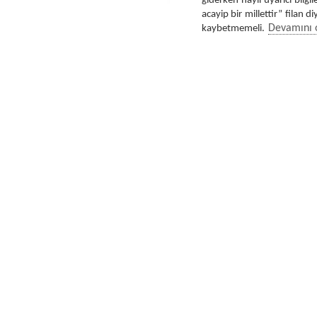
giderken hayli uyarıcı bilg
acayip bir millettir” filan 
kaybetmemeli.
Devamını 