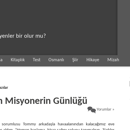
eyenler bir olur mu?
ga
Kitaplık
Test
Osmanlı
Şiir
Hikaye
Mizah
azılar
an Misyonerin Günlüğü
Yorumlar »
ge sorumlusu Tommy arkadaşla havaalanından kalacağımız eve