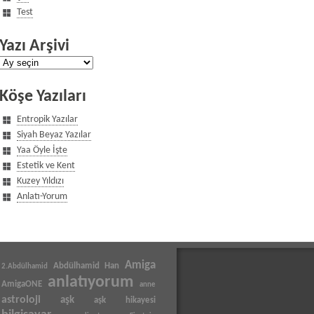
Test
Yazı Arşivi
Yazı
Arşivi
Köşe Yazıları
Entropik Yazılar
Siyah Beyaz Yazılar
Yaa Öyle İşte
Estetik ve Kent
Kuzey Yıldızı
Anlatı-Yorum
Amiga
Abdülhamid Han
2.Abdülhamid
anlatıyorum
AmigaONE
anne
astroloji
aşk
aşk hikayesi