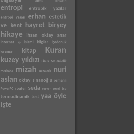
bilgisayar
client
Einstein
entropi
entropik yazılar
erhan
estetik
entropi yasası
hayret birşey
ve kent
hikaye
ihsan oktay anar
internet
islami bilgiler
içedönük
ip
Kuran
kitap
karamsar
kuzey yıldızı
Linux
Melankolik
mizah
nuri
merhaba
network
aslan
oktay sinanoğlu
osmanli
seda
router
PowerPC
server
sevgi
tcp
yaa öyle
termodinamik
test
işte