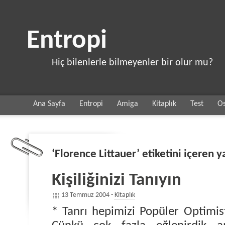
Entropi
Hiç bilenlerle bilmeyenler bir olur mu?
Ana Sayfa
Entropi
Amiga
Kitaplık
Test
Os
‘Florence Littauer’ etiketini içeren y
Kişiliğinizi Tanıyın
13 Temmuz 2004 -
Kitaplık
* Tanrı hepimizi Popüler Optimis