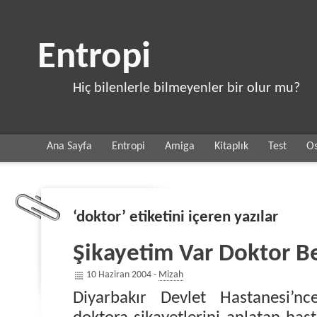
Entropi
Hiç bilenlerle bilmeyenler bir olur mu?
Ana Sayfa
Entropi
Amiga
Kitaplık
Test
Os
‘doktor’ etiketini içeren yazılar
Şikayetim Var Doktor B
10 Haziran 2004 -
Mizah
Diyarbakır Devlet Hastanesi’nce