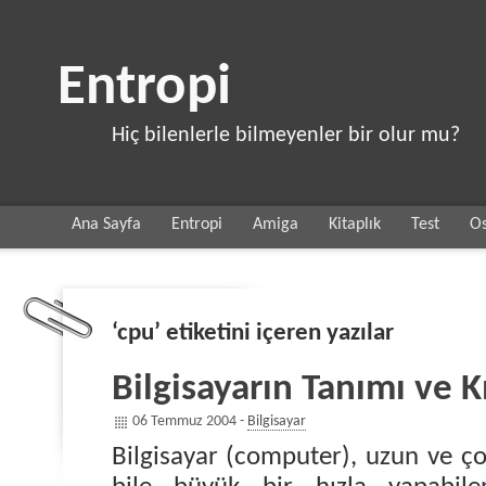
Entropi
Hiç bilenlerle bilmeyenler bir olur mu?
Ana Sayfa
Entropi
Amiga
Kitaplık
Test
Os
‘cpu’ etiketini içeren yazılar
Bilgisayarın Tanımı ve K
06 Temmuz 2004 -
Bilgisayar
Bilgisayar (computer), uzun ve ç