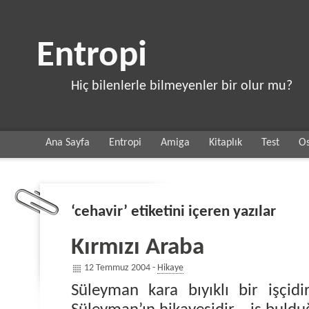
Entropi
Hiç bilenlerle bilmeyenler bir olur mu?
Ana Sayfa
Entropi
Amiga
Kitaplık
Test
Os
‘cehavir’ etiketini içeren yazılar
Kırmızı Araba
12 Temmuz 2004 -
Hikaye
Süleyman kara bıyıklı bir işçidi