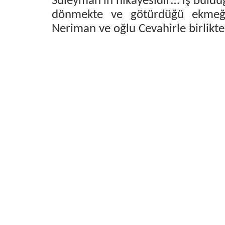
Süleyman’ın hikayesidir… iş buldu
dönmekte ve götürdüğü ekmeği 
Neriman ve oğlu Cevahirle birlik