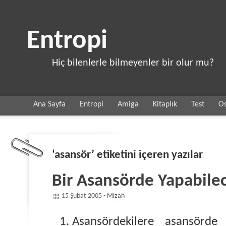
Entropi
Hiç bilenlerle bilmeyenler bir olur mu?
Ana Sayfa
Entropi
Amiga
Kitaplık
Test
Os
‘asansör’ etiketini içeren yazılar
Bir Asansörde Yapabilec
15 Şubat 2005 -
Mizah
Asansördekilere asansörde 