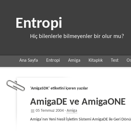
Entropi
Hiç bilenlerle bilmeyenler bir olur mu?
Ana Sayfa
Entropi
Amiga
Kitaplık
Test
Os
‘AmigaSDK’ etiketini içeren yazılar
AmigaDE ve AmigaONE
05 Temmuz 2004 -
Amiga
Amiga’nın Yeni Nesil İşletim Sistemi AmigaDE ile Geri Dön