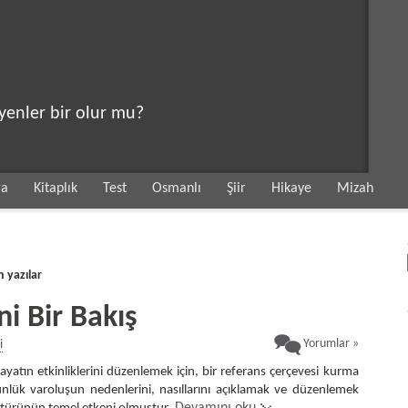
eyenler bir olur mu?
ga
Kitaplık
Test
Osmanlı
Şiir
Hikaye
Mizah
n yazılar
i Bir Bakış
Yorumlar »
i
yatın etkinliklerini düzenlemek için, bir referans çerçevesi kurma
nlük varoluşun nedenlerini, nasıllarını açıklamak ve düzenlemek