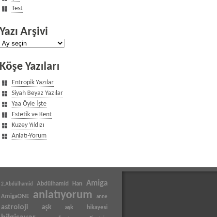
Test
Yazı Arşivi
Yazı
Arşivi
Köşe Yazıları
Entropik Yazılar
Siyah Beyaz Yazılar
Yaa Öyle İşte
Estetik ve Kent
Kuzey Yıldızı
Anlatı-Yorum
Amiga
Abdülhamid Han
2.Abdülhamid
anlatıyorum
AmigaONE
anne
astroloji
aşk
aşk hikayesi