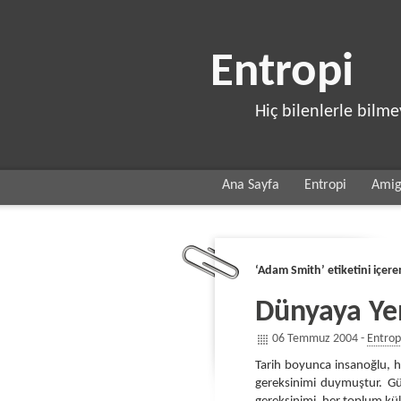
Entropi
Hiç bilenlerle bilm
Ana Sayfa
Entropi
Ami
‘Adam Smith’ etiketini içere
Dünyaya Yen
06 Temmuz 2004 -
Entrop
Tarih boyunca insanoğlu, ha
gereksinimi duymuştur. Gü