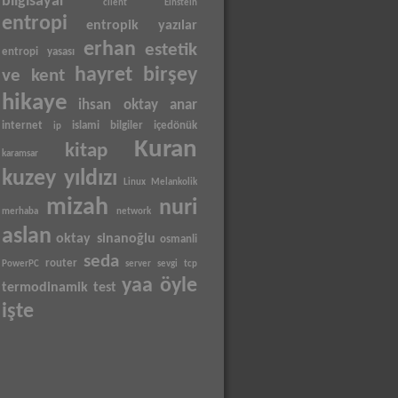
bilgisayar
client
Einstein
entropi
entropik yazılar
erhan
estetik
entropi yasası
hayret birşey
ve kent
hikaye
ihsan oktay anar
internet
islami bilgiler
içedönük
ip
Kuran
kitap
karamsar
kuzey yıldızı
Linux
Melankolik
mizah
nuri
merhaba
network
aslan
oktay sinanoğlu
osmanli
seda
router
PowerPC
server
sevgi
tcp
yaa öyle
termodinamik
test
işte